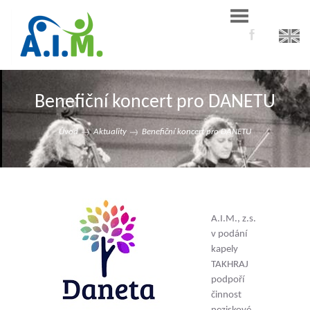
Benefiční koncert pro DANETU
Úvod
Aktuality
Benefiční koncert pro DANETU
A.I.M., z.s.
v podání
kapely
TAKHRAJ
podpoří
činnost
neziskové