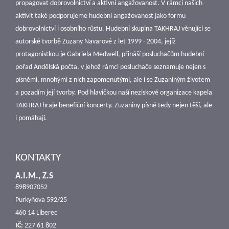
propagovat dobrovolnictví a aktivní angažovanost. V rámci našich
aktivit také podporujeme hudební angažovanost jako formu
dobrovolnictví i osobního růstu. Hudební skupina TAKHRAJ věnující se
autorské tvorbě Zuzany Navarové z let 1999 - 2004, jejíž
protagonistkou je Gabriela Medwell, přináší posluchačům hudební
pořad Andělská počta, v jehož rámci posluchače seznamuje nejen s
písněmi, mnohými z nich zapomenutými, ale i se Zuzaniným životem
a pozadím její tvorby. Pod hlavičkou naší neziskové organizace kapela
TAKHRAJ hraje benefiční koncerty. Zuzaniny písně tedy nejen těší, ale
i pomáhají.
KONTAKTY
A.I.M., Z.S
898907052
Purkyňova 592/25
460 14 Liberec
IČ:
227 61 802