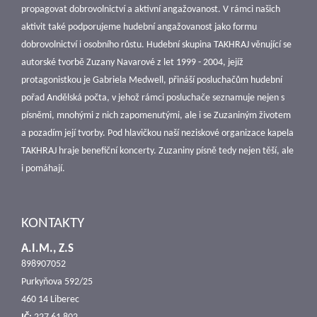
propagovat dobrovolnictví a aktivní angažovanost. V rámci našich
aktivit také podporujeme hudební angažovanost jako formu
dobrovolnictví i osobního růstu. Hudební skupina TAKHRAJ věnující se
autorské tvorbě Zuzany Navarové z let 1999 - 2004, jejíž
protagonistkou je Gabriela Medwell, přináší posluchačům hudební
pořad Andělská počta, v jehož rámci posluchače seznamuje nejen s
písněmi, mnohými z nich zapomenutými, ale i se Zuzaniným životem
a pozadím její tvorby. Pod hlavičkou naší neziskové organizace kapela
TAKHRAJ hraje benefiční koncerty. Zuzaniny písně tedy nejen těší, ale
i pomáhají.
KONTAKTY
A.I.M., Z.S
898907052
Purkyňova 592/25
460 14 Liberec