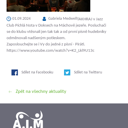
01.09.2024
Gabriela Medwell
TAKHRAJ v Jazz
Club Píchlá Nota v Doksech na Máchově jezeře. Posluchači
se do klubu vtěsnali jen tak tak a od první písně hudebníky
odměnovali nadšeným potleskem.
Zaposlouchejte se i Vy do jedné z písní - Piráti.
https://www.youtube.com/watch?v=K2_Lkl9U13c
Sdílet na Facebooku
Sdílet na Twitteru
Zpět na všechny aktuality