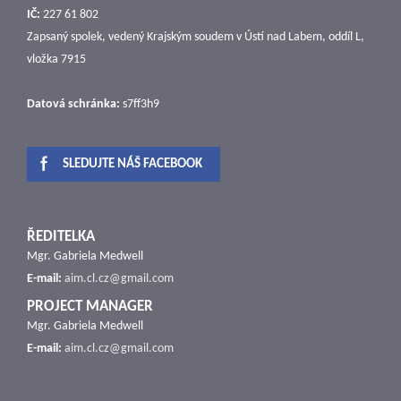
IČ:
227 61 802
Zapsaný spolek, vedený Krajským soudem v Ústí nad Labem, oddíl L,
vložka 7915
Datová schránka:
s7ff3h9
SLEDUJTE NÁŠ FACEBOOK
ŘEDITELKA
Mgr. Gabriela Medwell
E-mail:
aim.cl.cz@gmail.com
PROJECT MANAGER
Mgr. Gabriela Medwell
E-mail:
aim.cl.cz@gmail.com