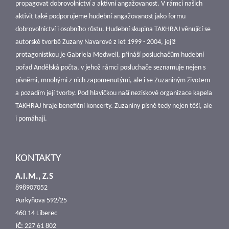
propagovat dobrovolnictví a aktivní angažovanost. V rámci našich
aktivit také podporujeme hudební angažovanost jako formu
dobrovolnictví i osobního růstu. Hudební skupina TAKHRAJ věnující se
autorské tvorbě Zuzany Navarové z let 1999 - 2004, jejíž
protagonistkou je Gabriela Medwell, přináší posluchačům hudební
pořad Andělská počta, v jehož rámci posluchače seznamuje nejen s
písněmi, mnohými z nich zapomenutými, ale i se Zuzaniným životem
a pozadím její tvorby. Pod hlavičkou naší neziskové organizace kapela
TAKHRAJ hraje benefiční koncerty. Zuzaniny písně tedy nejen těší, ale
i pomáhají.
KONTAKTY
A.I.M., Z.S
898907052
Purkyňova 592/25
460 14 Liberec
IČ:
227 61 802