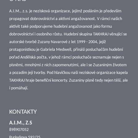
A.I.M., z.s. je nezisková organizace, jejímž posláním je především
propagovat dobrovolnictví a aktivní angažovanost. V rámci našich
aktivit také podporujeme hudební angažovanost jako formu
dobrovolnictví i osobního růstu. Hudební skupina TAKHRAJ věnující se
autorské tvorbě Zuzany Navarové z let 1999 - 2004, jejíž
protagonistkou je Gabriela Medwell, přináší posluchačům hudební
pořad Andělská počta, v jehož rámci posluchače seznamuje nejen s
písněmi, mnohými z nich zapomenutými, ale i se Zuzaniným životem
a pozadím její tvorby. Pod hlavičkou naší neziskové organizace kapela
TAKHRAJ hraje benefiční koncerty. Zuzaniny písně tedy nejen těší, ale
i pomáhají.
KONTAKTY
A.I.M., Z.S
898907052
Purkyňova 592/25