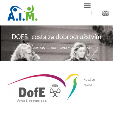
DOFE- cesta za dobrodružstvím
Úvod
Aktuality
DOFE- cesta za dobrodružstvím
Když se
řekne