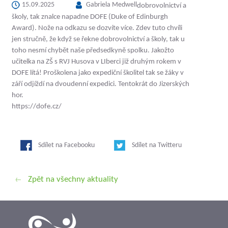
15.09.2025
Gabriela Medwell
dobrovolnictví a
školy, tak znalce napadne DOFE (Duke of Edinburgh
Award). Nože na odkazu se dozvíte více. Zdev tuto chvíli
jen stručně, že když se řekne dobrovolnictví a školy, tak u
toho nesmí chybět naše předsedkyně spolku. Jakožto
učitelka na ZŠ s RVJ Husova v LIberci již druhým rokem v
DOFE lítá! Proškolena jako expediční školitel tak se žáky v
září odjíždí na dvoudenní expedici. Tentokrát do Jizerských
hor.
https://dofe.cz/
Sdílet na Facebooku
Sdílet na Twitteru
Zpět na všechny aktuality