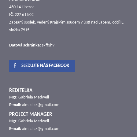
460 14 Liberec
IČ:
227 61 802
Zapsaný spolek, vedený Krajským soudem v Ústí nad Labem, oddíl L,
vložka 7915
Datová schránka:
s7ff3h9
SLEDUJTE NÁŠ FACEBOOK
ŘEDITELKA
Mgr. Gabriela Medwell
E-mail:
aim.cl.cz@gmail.com
PROJECT MANAGER
Mgr. Gabriela Medwell
E-mail:
aim.cl.cz@gmail.com