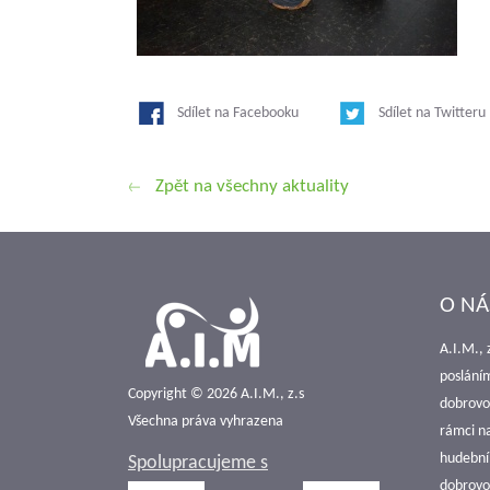
Sdílet na Facebooku
Sdílet na Twitteru
Zpět na všechny aktuality
O NÁ
A.I.M., 
poslání
Copyright © 2026 A.I.M., z.s
dobrovol
Všechna práva vyhrazena
rámci n
hudební
Spolupracujeme s
dobrovol