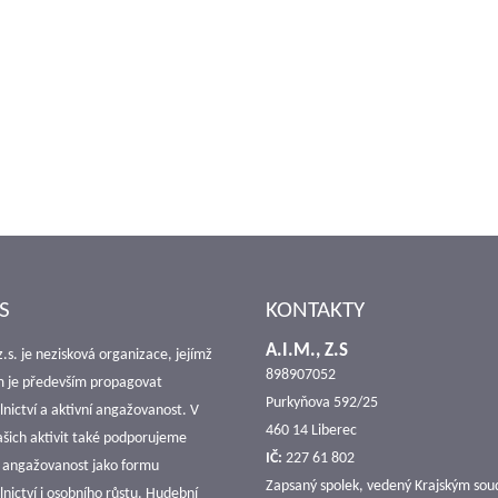
S
KONTAKTY
A.I.M., Z.S
z.s. je nezisková organizace, jejímž
898907052
m je především propagovat
Purkyňova 592/25
nictví a aktivní angažovanost. V
460 14 Liberec
ašich aktivit také podporujeme
IČ:
227 61 802
 angažovanost jako formu
Zapsaný spolek, vedený Krajským so
nictví i osobního růstu. Hudební