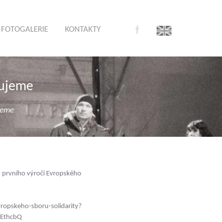
FOTOGALERIE
KONTAKTY
lujeme
jeme
h prvního výročí Evropského
ropskeho-sboru-solidarity?
EthcbQ