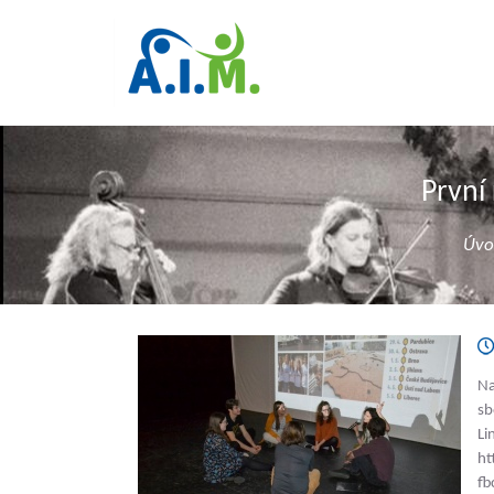
První
Úvo
Na
sb
Li
ht
fb