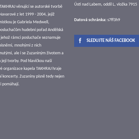
Ústí nad Labem, oddíl L, vložka 7915
TAKHRAJ věnující se autorské tvorbě
avarové z let 1999 - 2004, jejíž
Datová schránka:
s7ff3h9
nistkou je Gabriela Medwell,
 posluchačům hudební pořad Andělská
v jehož rámci posluchače seznamuje
SLEDUJTE NÁŠ FACEBOOK
 písněmi, mnohými z nich
utými, ale i se Zuzaniným životem a
její tvorby. Pod hlavičkou naší
vé organizace kapela TAKHRAJ hraje
í koncerty. Zuzaniny písně tedy nejen
e i pomáhají.