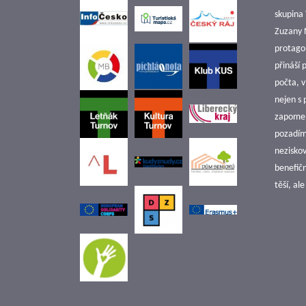
skupina 
Zuzany N
protago
přináší
počta, 
nejen s
zapomen
pozadím 
nezisko
benefičn
těší, al