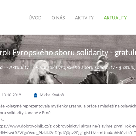
ÚVOD
O NÁS
AKTIVITY
AKTUALITY
 rok Evropského sboru solidarity - gratu
d
Aktuality
První rok Evropského sboru solidarity - gratulu
13.10.2019
Michal Svatoň
še kolegyně reprezentovala myšlenky Erasmu a práce s mládeží na oslavác
oru solidarity konané v Brně
nk.
tps://www.dobrovolnik.cz/z-dobrovolnictvi-aktualne/slavime-prvni-rok-ev
clid=IwAR2VfguYvxe_9izNN2dDfpdQ0pv2Fjg1gM1McrnUuaXohM0vHsYLT