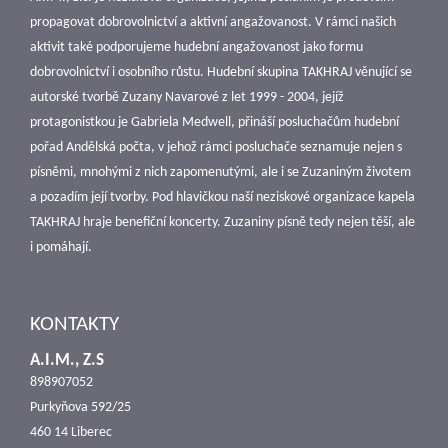
propagovat dobrovolnictví a aktivní angažovanost. V rámci našich
aktivit také podporujeme hudební angažovanost jako formu
dobrovolnictví i osobního růstu. Hudební skupina TAKHRAJ věnující se
autorské tvorbě Zuzany Navarové z let 1999 - 2004, jejíž
protagonistkou je Gabriela Medwell, přináší posluchačům hudební
pořad Andělská počta, v jehož rámci posluchače seznamuje nejen s
písněmi, mnohými z nich zapomenutými, ale i se Zuzaniným životem
a pozadím její tvorby. Pod hlavičkou naší neziskové organizace kapela
TAKHRAJ hraje benefiční koncerty. Zuzaniny písně tedy nejen těší, ale
i pomáhají.
KONTAKTY
A.I.M., Z.S
898907052
Purkyňova 592/25
460 14 Liberec