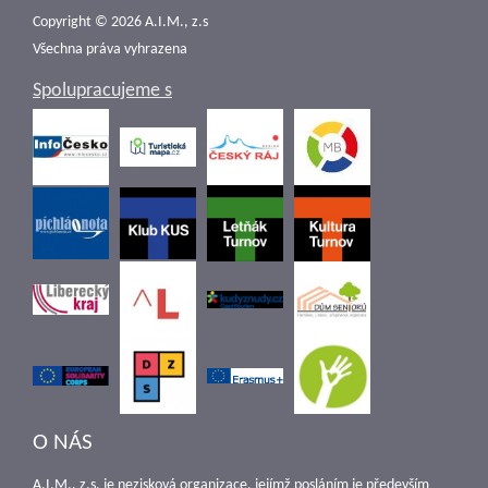
Copyright © 2026 A.I.M., z.s
Všechna práva vyhrazena
Spolupracujeme s
O NÁS
A.I.M., z.s. je nezisková organizace, jejímž posláním je především