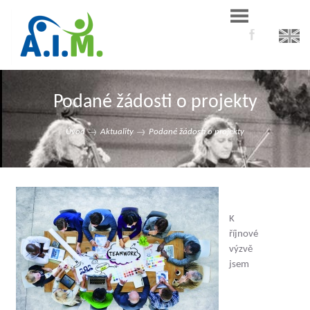
Podané žádosti o projekty
Úvod
Aktuality
Podané žádosti o projekty
K
říjnové
výzvě
jsem