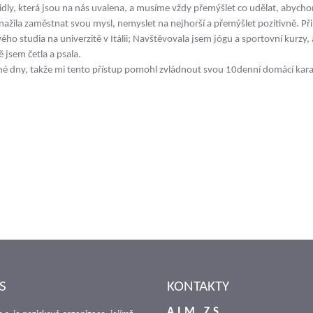
idly, která jsou na nás uvalena, a musíme vždy přemýšlet co udělat, abychom 
nažila zaměstnat svou mysl, nemyslet na nejhorší a přemýšlet pozitivně. Př
ého studia na univerzitě v Itálii; Navštěvovala jsem jógu a sportovní kurzy,
ě jsem četla a psala.
é dny, takže mi tento přístup pomohl zvládnout svou 10denní domácí kar
S
KONTAKTY
A.I.M., Z.S