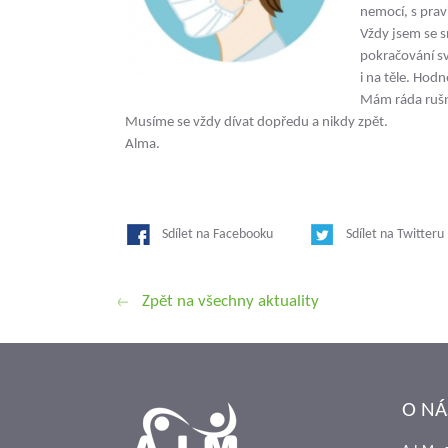
nemocí, s prav
Vždy jsem se s
pokračování sv
i na těle. Hodn
Mám ráda rušn
Musíme se vždy dívat dopředu a nikdy zpět.
Alma.
Sdílet na Facebooku
Sdílet na Twitteru
Zpět na všechny aktuality
O NÁ