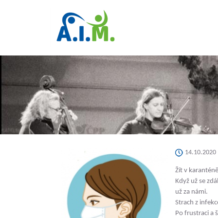
14.10.2020
Žít v karantén
Když už se zdál
už za námi.
Strach z infekc
Po frustraci a