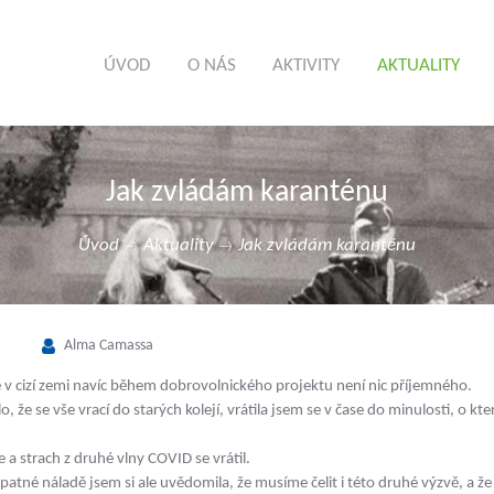
ÚVOD
O NÁS
AKTIVITY
AKTUALITY
Jak zvládám karanténu
Úvod
Aktuality
Jak zvládám karanténu
Alma Camassa
ě v cizí zemi navíc během dobrovolnického projektu není nic příjemného.
o, že se vše vrací do starých kolejí, vrátila jsem se v čase do minulosti, o kt
e a strach z druhé vlny COVID se vrátil.
 špatné náladě jsem si ale uvědomila, že musíme čelit i této druhé výzvě, a 