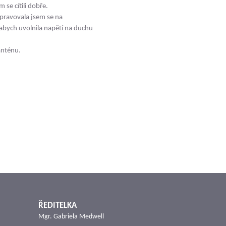
se cítili dobře.
ipravovala jsem se na
 abych uvolnila napětí na duchu
anténu.
ŘEDITELKA
Mgr. Gabriela Medwell