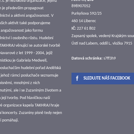
z.s. je nezisková organizace, jejímž
898907052
m je především propagovat
Purkyňova 592/25
nictví a aktivní angažovanost. V
460 14 Liberec
ašich aktivit také podporujeme
IČ:
227 61 802
 angažovanost jako formu
Zapsaný spolek, vedený Krajským so
nictví i osobního růstu. Hudební
Ústí nad Labem, oddíl L, vložka 7915
TAKHRAJ věnující se autorské tvorbě
avarové z let 1999 - 2004, jejíž
Datová schránka:
s7ff3h9
nistkou je Gabriela Medwell,
 posluchačům hudební pořad Andělská
v jehož rámci posluchače seznamuje
SLEDUJTE NÁŠ FACEBOOK
 písněmi, mnohými z nich
utými, ale i se Zuzaniným životem a
její tvorby. Pod hlavičkou naší
vé organizace kapela TAKHRAJ hraje
í koncerty. Zuzaniny písně tedy nejen
e i pomáhají.