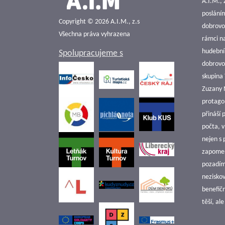
A.I.M., 
poslání
Copyright © 2026 A.I.M., z.s
dobrovol
Všechna práva vyhrazena
rámci n
hudební
Spolupracujeme s
dobrovol
skupina 
Zuzany N
protago
přináší
počta, 
nejen s
zapomen
pozadím 
nezisko
benefičn
těší, al