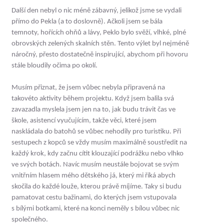
Další den nebyl o nic méně zábavný, jelikož jsme se vydali
přímo do Pekla (a to doslovně). Ačkoli jsem se bála
temnoty, hořících ohňů a lávy, Peklo bylo svěží, vlhké, plné
obrovských zelených skalních stěn. Tento výlet byl nejméně
náročný, přesto dostatečně inspirující, abychom při hovoru
stále bloudily očima po okolí.
Musím přiznat, že jsem vůbec nebyla připravená na
takovéto aktivity během projektu. Když jsem balila svá
zavazadla myslela jsem jen na to, jak budu trávit čas ve
škole, asistencí vyučujícím, takže věci, které jsem
naskládala do batohů se vůbec nehodily pro turistiku. Při
sestupech z kopců se vždy musím maximálně soustředit na
každý krok, kdy začnu cítit klouzající podrážku nebo vlhko
ve svých botách. Navíc musím neustále bojovat se svým
vnitřním hlasem mého dětského já, který mi říká abych
skočila do každé louže, kterou právě míjíme. Taky si budu
pamatovat cestu bažinami, do kterých jsem vstupovala
s bílými botkami, které na konci neměly s bílou vůbec nic
společného.