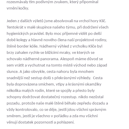
rozesmávaly tím podivným zvukem, který připomínal
vrnění kočky.
Jeden z dalších výletů jsme absolvovali na vrchol hory Klíč.
Tentokrát v malé skupince našeho týmu, při dodržení všech
hygienických pravidel. Bylo moc příjemné vidět po delší
době kolegy a hlavně nového člena naší projektové rodiny,
štěně border kólie. Nádherný výhled z vrcholku Klíče byl
brzy zahalen rychle se blížícími mraky, ve kterých se
schovalo nádherné panorama. Alespoň máme důvod se
sem vrátit a vychutnat na tomto místě východ nebo západ
slunce. A jako obvykle, cesta nahoru byla mnohem
snadnější než sestup dolů s překrásnými výhledy. Cesta
byla doprovázena smíchem, vtipy a krásnými okamžiky
několika malých rodin, které se spojily a přesto byly
schopny dodržovat dostatečný rozestup. nikdo nezůstal
pozadu, protože naše malé štěně běhalo zepředu dozadu a
vždy kontrolovalo, co se děje, jestli jdou všichni správným
směrem, jestli je všechno v pořádku a zda mu všichni
věnují dostatek pozornosti a pohlazení.