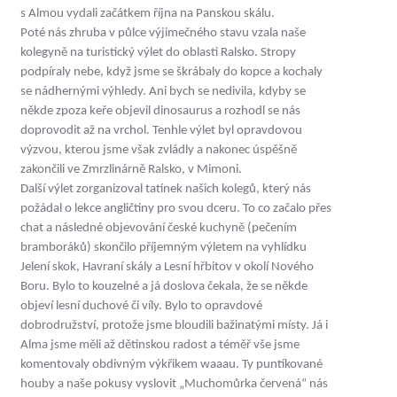
s Almou vydali začátkem října na Panskou skálu.
Poté nás zhruba v půlce výjimečného stavu vzala naše
kolegyně na turistický výlet do oblasti Ralsko. Stropy
podpíraly nebe, když jsme se škrábaly do kopce a kochaly
se nádhernými výhledy. Ani bych se nedivila, kdyby se
někde zpoza keře objevil dinosaurus a rozhodl se nás
doprovodit až na vrchol. Tenhle výlet byl opravdovou
výzvou, kterou jsme však zvládly a nakonec úspěšně
zakončili ve Zmrzlinárně Ralsko, v Mimoni.
Další výlet zorganizoval tatínek našich kolegů, který nás
požádal o lekce angličtiny pro svou dceru. To co začalo přes
chat a následné objevování české kuchyně (pečením
bramboráků) skončilo příjemným výletem na vyhlídku
Jelení skok, Havraní skály a Lesní hřbitov v okolí Nového
Boru. Bylo to kouzelné a já doslova čekala, že se někde
objeví lesní duchové či víly. Bylo to opravdové
dobrodružství, protože jsme bloudili bažinatými místy. Já i
Alma jsme měli až dětinskou radost a téměř vše jsme
komentovaly obdivným výkřikem waaau. Ty puntíkované
houby a naše pokusy vyslovit „Muchomůrka červená“ nás