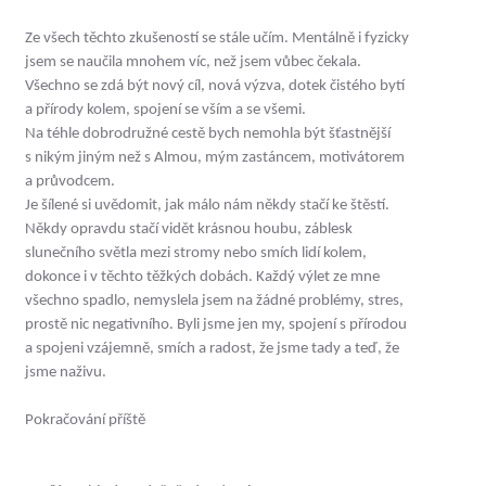
Ze všech těchto zkušeností se stále učím. Mentálně i fyzicky
jsem se naučila mnohem víc, než jsem vůbec čekala.
Všechno se zdá být nový cíl, nová výzva, dotek čistého bytí
a přírody kolem, spojení se vším a se všemi.
Na téhle dobrodružné cestě bych nemohla být šťastnější
s nikým jiným než s Almou, mým zastáncem, motivátorem
a průvodcem.
Je šílené si uvědomit, jak málo nám někdy stačí ke štěstí.
Někdy opravdu stačí vidět krásnou houbu, záblesk
slunečního světla mezi stromy nebo smích lidí kolem,
dokonce i v těchto těžkých dobách. Každý výlet ze mne
všechno spadlo, nemyslela jsem na žádné problémy, stres,
prostě nic negativního. Byli jsme jen my, spojení s přírodou
a spojeni vzájemně, smích a radost, že jsme tady a teď, že
jsme naživu.
Pokračování příště