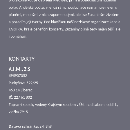
protagonistkou je Gabriela Medwell, přináší posluchačům hudební
pořad Andělská počta, v jehož rámci posluchače seznamuje nejen s
písněmi, mnohými z nich zapomenutými, ale i se Zuzaniným životem
a pozadím její tvorby. Pod hlavičkou naší neziskové organizace kapela
TAKHRAJ hraje benefiční koncerty. Zuzaniny písně tedy nejen těší, ale
i pomáhají.
KONTAKTY
A.I.M., Z.S
898907052
Purkyňova 592/25
460 14 Liberec
IČ:
227 61 802
Zapsaný spolek, vedený Krajským soudem v Ústí nad Labem, oddíl L,
vložka 7915
Datová schránka:
s7ff3h9