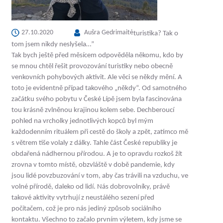
27.10.2020
Aušra Gedrimaitė
turistika? Tak o
tom jsem nikdy neslyšela…”
Tak bych ještě před měsícem odpověděla někomu, kdo by
se mnou chtěl řešit provozování turistiky nebo obecně
venkovních pohybových aktivit. Ale věci se někdy mění. A
toto je evidentně případ takového „někdy“. Od samotného
začátku svého pobytu v České Lípě jsem byla fascinována
tou krásně zvlněnou krajinou kolem sebe. Dechberoucí
pohled na vrcholky jednotlivých kopců byl mým
každodenním rituálem při cestě do školy a zpět, zatímco mě
s větrem tiše volaly z dálky. Tahle část České republiky je
obdařená nádhernou přírodou. A je to opravdu rozkoš žít
zrovna v tomto místě, obzvláště v době pandemie, kdy
jsou lidé povzbuzování v tom, aby čas trávili na vzduchu, ve
volné přírodě, daleko od lidí. Nás dobrovolníky, právě
takové aktivity vytrhují z neustálého sezení před
počítačem, což je pro nás jediný způsob sociálního
kontaktu. Všechno to začalo prvním výletem, kdy jsme se