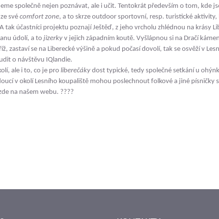
eme společně nejen poznávat, ale i učit. Tentokrát především o tom, kde 
 ze své
comfort zone
, a to skrze outdoor sportovní, resp. turistické aktivity
. A tak účastníci projektu poznají Ještěď, z jeho vrcholu zhlédnou na krásy L
ranu údolí, a to
jizerky
v jejich západním koutě. Vyšlápnou si na Dračí kámen,
ž, zastaví se na Liberecké výšině a pokud počasí dovolí, tak se osvěží v Lesn
dit o návštěvu IQlandie.
, ale i to, co je pro
liberečáky
dost typické, tedy společné setkání u ohýn
oucí v okolí Lesního koupaliště mohou poslechnout folkové a jiné písničky s
e zde na našem webu. ????