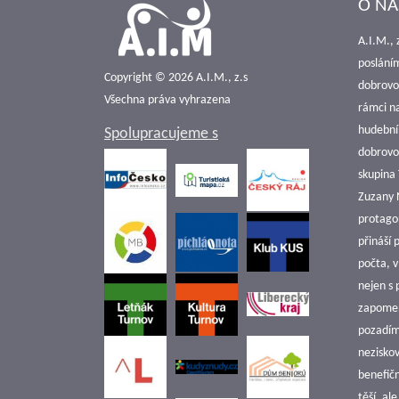
O NÁ
A.I.M., 
poslání
Copyright © 2026 A.I.M., z.s
dobrovol
Všechna práva vyhrazena
rámci n
hudební
Spolupracujeme s
dobrovol
skupina 
Zuzany N
protago
přináší
počta, 
nejen s
zapomen
pozadím 
nezisko
benefičn
těší, al