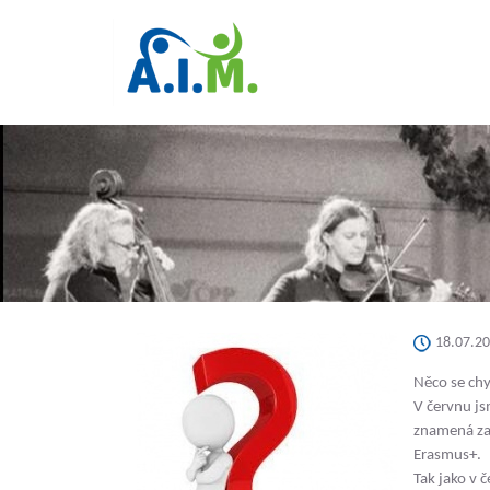
18.07.2
Něco 
V červnu js
znamená zač
Erasmu
Tak jako v 