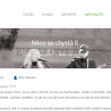
ÚVOD
O NÁS
AKTIVITY
AKTUALITY
Něco se chystá II.
Úvod
Aktuality
Něco se chystá II.
022
Petr Bandas
se chystá II. ????
me psali o tom, že se něco chystá. A ono se nachystalo, událo a skončilo. Ale
átek i něčeho dalšího. A tak se i my již nyní chystáme na náš druhý letošní l
s+.
červenci, tak i v srpnu budeme hostit padesát šest mladých lidí a jejich vedo