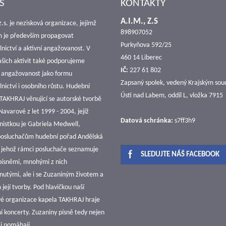
S
KONTAKTY
A.I.M., Z.S
z.s. je nezisková organizace, jejímž
898907052
m je především propagovat
Purkyňova 592/25
nictví a aktivní angažovanost. V
460 14 Liberec
ašich aktivit také podporujeme
IČ:
227 61 802
 angažovanost jako formu
Zapsaný spolek, vedený Krajským so
nictví i osobního růstu. Hudební
Ústí nad Labem, oddíl L, vložka 7915
TAKHRAJ věnující se autorské tvorbě
avarové z let 1999 - 2004, jejíž
Datová schránka:
s7ff3h9
nistkou je Gabriela Medwell,
 posluchačům hudební pořad Andělská
v jehož rámci posluchače seznamuje
SLEDUJTE NÁŠ FACEBOOK
 písněmi, mnohými z nich
utými, ale i se Zuzaniným životem a
její tvorby. Pod hlavičkou naší
vé organizace kapela TAKHRAJ hraje
í koncerty. Zuzaniny písně tedy nejen
e i pomáhají.