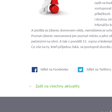
opět se bud
vystupovat
příležitosti
i druhou st
Mlynářův kří
A jestliže je Liberec domovem vědy, nemůžeme je ochu
Poznat Liberec neznamená jen poznat město a jeho okolí
pečenými na ohni. A tak v pondělí 15. srpna si kolemjd
Co vše na ty, kteří přijedou čeká, se postupně dozvít
Sdílet na Facebooku
Sdílet na Twitteru
Zpět na všechny aktuality