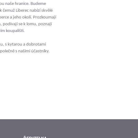
jsou naše hranice. Budeme
, k čemuž Liberec nabízí skvělé
iberce a jeho okolí. Prozkoumají
 podívají se k lomu, poznají
ím koupališti.
ku, s kytarou a dobrotami
polečně s našimi účastníky.