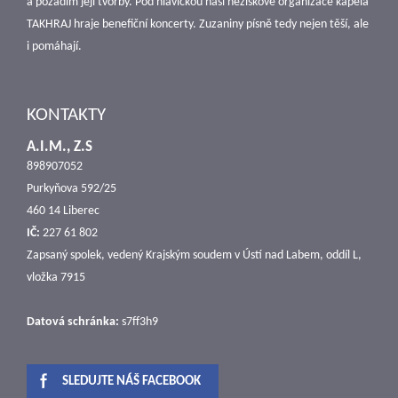
a pozadím její tvorby. Pod hlavičkou naší neziskové organizace kapela
TAKHRAJ hraje benefiční koncerty. Zuzaniny písně tedy nejen těší, ale
i pomáhají.
KONTAKTY
A.I.M., Z.S
898907052
Purkyňova 592/25
460 14 Liberec
IČ:
227 61 802
Zapsaný spolek, vedený Krajským soudem v Ústí nad Labem, oddíl L,
vložka 7915
Datová schránka:
s7ff3h9
SLEDUJTE NÁŠ FACEBOOK