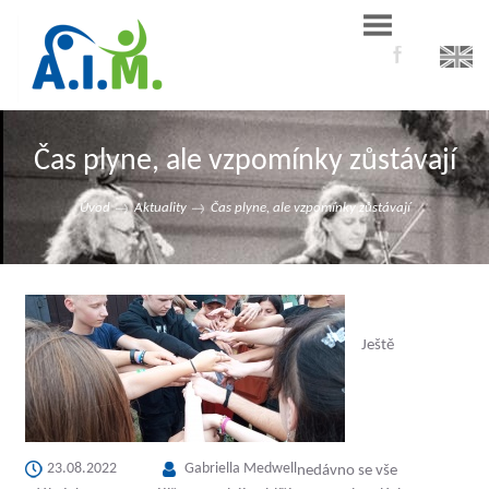
Čas plyne, ale vzpomínky zůstávají
Úvod
Aktuality
Čas plyne, ale vzpomínky zůstávají
Ještě
23.08.2022
Gabriella Medwell
nedávno se vše