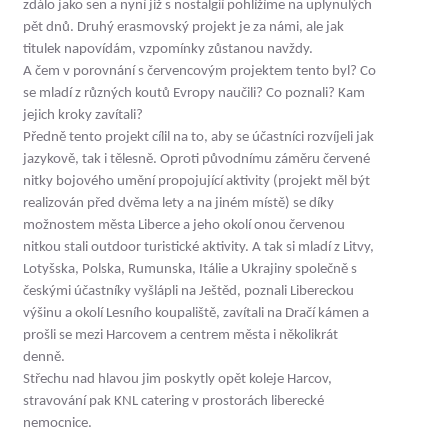
zdálo jako sen a nyní již s nostalgií pohlížíme na uplynulých
pět dnů. Druhý erasmovský projekt je za námi, ale jak
titulek napovídám, vzpomínky zůstanou navždy.
A čem v porovnání s červencovým projektem tento byl? Co
se mladí z různých koutů Evropy naučili? Co poznali? Kam
jejich kroky zavítali?
Předně tento projekt cílil na to, aby se účastníci rozvíjeli jak
jazykově, tak i tělesně. Oproti původnímu záměru červené
nitky bojového umění propojující aktivity (projekt měl být
realizován před dvěma lety a na jiném místě) se díky
možnostem města Liberce a jeho okolí onou červenou
nitkou stali outdoor turistické aktivity. A tak si mladí z Litvy,
Lotyšska, Polska, Rumunska, Itálie a Ukrajiny společně s
českými účastníky vyšlápli na Ještěd, poznali Libereckou
výšinu a okolí Lesního koupaliště, zavítali na Dračí kámen a
prošli se mezi Harcovem a centrem města i několikrát
denně.
Střechu nad hlavou jim poskytly opět koleje Harcov,
stravování pak KNL catering v prostorách liberecké
nemocnice.